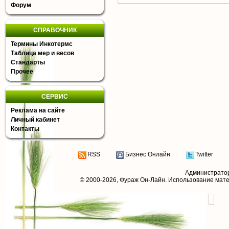
Форум
СПРАВОЧНИК
Термины Инкотермс
Таблица мер и весов
Стандарты
Прочее
СЕРВИС
Реклама на сайте
Личный кабинет
Контакты
RSS
Бизнес Онлайн
Twitter
Администрато
© 2000-2026,
Фураж Он-Лайн
. Использование мат