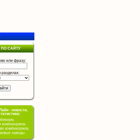
у
 ПО САЙТУ
ово или фразу:
в разделах:
айн - новости,
статистика:
бикорм,
я комбикормов,
во комбикормов,
мовые заводы.