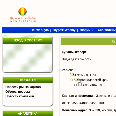
На главную
|
Фураж-Weekly
|
Форумы
|
Объявлени
ВХОД В СИСТЕМУ
Ка
Кубань-Экспорт
Виды деятельности:
Регион:
Южный ФО РФ
НОВОСТИ
Краснодарский край
Усть-Лабинск
Новости рынка кормов
Обзоры прессы
Краткая информация
:
Закупка и ре
Новости компаний
ИНН
:
2356044886/235601001
Почтовый адрес
:
352330, Россия, Кр
АНАЛИТИКА