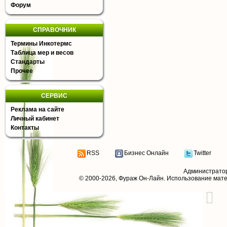
Форум
СПРАВОЧНИК
Термины Инкотермс
Таблица мер и весов
Стандарты
Прочее
СЕРВИС
Реклама на сайте
Личный кабинет
Контакты
RSS
Бизнес Онлайн
Twitter
Администрато
© 2000-2026,
Фураж Он-Лайн
. Использование мат