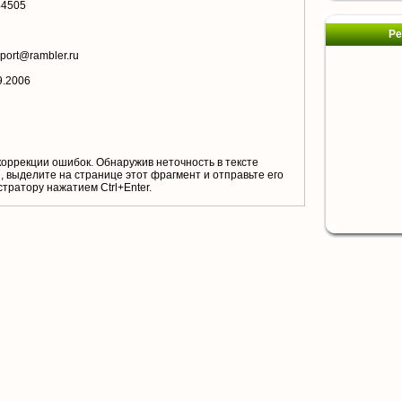
44505
Ре
port@rambler.ru
9.2006
коррекции ошибок. Обнаружив неточность в тексте
 выделите на странице этот фрагмент и отправьте его
тратору нажатием Ctrl+Enter.