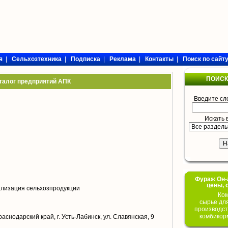
я
|
Сельхозтехника
|
Подписка
|
Реклама
|
Контакты
|
Поиск по сайт
ПОИСК
талог предприятий АПК
Введите сл
Искать 
Фураж Он-Л
цены, 
ализация сельхозпродукции
Ком
сырье дл
производст
комбикор
аснодарский край, г. Усть-Лабинск, ул. Славянская, 9