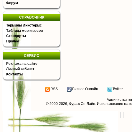
Форум
СПРАВОЧНИК
Термины Инкотермс
Таблица мер и весов
Стандарты
Прочее
СЕРВИС
Реклама на сайте
Личный кабинет
Контакты
RSS
Бизнес Онлайн
Twitter
Администрато
© 2000-2026,
Фураж Он-Лайн
. Использование мат