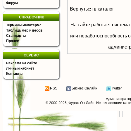
Форум
Вернуться в каталог
СПРАВОЧНИК
На сайте работает система
Термины Инкотермс
Таблица мер и весов
или неработоспособность с
Стандарты
Прочее
aдминистр
СЕРВИС
Реклама на сайте
Личный кабинет
Контакты
RSS
Бизнес Онлайн
Twitter
Администрато
© 2000-2026,
Фураж Он-Лайн
. Использование мат