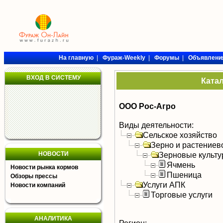
На главную
|
Фураж-Weekly
|
Форумы
|
Объявлени
ВХОД В СИСТЕМУ
Ката
ООО Рос-Агро
Виды деятельности:
Сельское хозяйство
Зерно и растениев
НОВОСТИ
Зерновые культ
Ячмень
Новости рынка кормов
Пшеница
Обзоры прессы
Услуги АПК
Новости компаний
Торговые услуги
АНАЛИТИКА