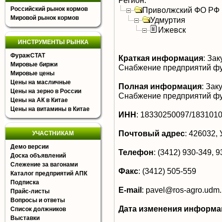
Регион:
Российский рынок кормов
Приволжский ФО РФ
Мировой рынок кормов
Удмуртия
Ижевск
ИНСТРУМЕНТЫ РЫНКА
ФуражСТАТ
Краткая информация
:
Заку
Мировые биржи
Снабжение предприятий ф
Мировые цены
Цены на масличные
Полная информация
:
Заку
Цены на зерно в России
Снабжение предприятий ф
Цены на АК в Китае
Цены на витамины в Китае
ИНН
:
18330250097/183101
Почтовый адрес
:
426032, У
УЧАСТНИКАМ
Демо версии
Телефон
:
(3412) 930-349, 9
Доска объявлений
Слежение за вагонами
Факс
:
(3412) 505-559
Каталог предприятий АПК
Подписка
E-mail
:
pavel@ros-agro.udm.
Прайс-листы
Вопросы и ответы
Дата изменения информа
Список должников
Выставки