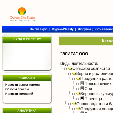
На главную
|
Фураж-Weekly
|
Форумы
|
Объявлени
ВХОД В СИСТЕМУ
Ката
"ЭЛИТА" ООО
Виды деятельности:
Сельское хозяйство
Зерно и растениев
НОВОСТИ
Продукция расте
Подсолнечник
Новости рынка кормов
Соя
Обзоры прессы
Зерновые культ
Новости компаний
Пшеница
Овощеводство и б
Продукция овощ
АНАЛИТИКА