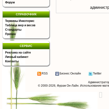
Форум
aдминистр
СПРАВОЧНИК
Термины Инкотермс
Таблица мер и весов
Стандарты
Прочее
СЕРВИС
Реклама на сайте
Личный кабинет
Контакты
RSS
Бизнес Онлайн
Twitter
Администрато
© 2000-2026,
Фураж Он-Лайн
. Использование мат