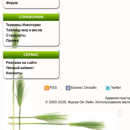
Форум
СПРАВОЧНИК
Термины Инкотермс
Таблица мер и весов
Стандарты
Прочее
СЕРВИС
Реклама на сайте
Личный кабинет
Контакты
RSS
Бизнес Онлайн
Twitter
Администрато
© 2000-2026,
Фураж Он-Лайн
. Использование мат