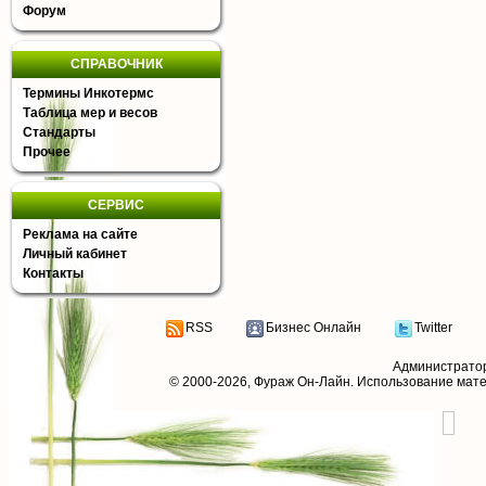
Форум
СПРАВОЧНИК
Термины Инкотермс
Таблица мер и весов
Стандарты
Прочее
СЕРВИС
Реклама на сайте
Личный кабинет
Контакты
RSS
Бизнес Онлайн
Twitter
Администрато
© 2000-2026,
Фураж Он-Лайн
. Использование мат