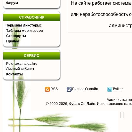
На сайте работает система
Форум
или неработоспособность с
СПРАВОЧНИК
aдминистр
Термины Инкотермс
Таблица мер и весов
Стандарты
Прочее
СЕРВИС
Реклама на сайте
Личный кабинет
Контакты
RSS
Бизнес Онлайн
Twitter
Администрато
© 2000-2026,
Фураж Он-Лайн
. Использование мат