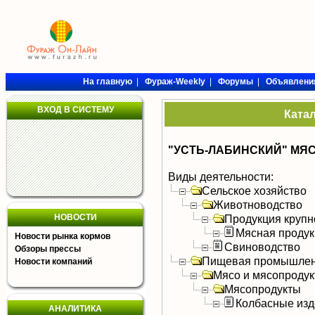
На главную
|
Фураж-Weekly
|
Форумы
|
Объявлени
ВХОД В СИСТЕМУ
Ката
"УСТЬ-ЛАБИНСКИЙ" МЯС
Виды деятельности:
Сельское хозяйство
Животноводство
НОВОСТИ
Продукция крупно
Мясная продук
Новости рынка кормов
Свиноводство
Обзоры прессы
Пищевая промышлен
Новости компаний
Мясо и мясопроду
Мясопродукты
Колбасные изд
АНАЛИТИКА