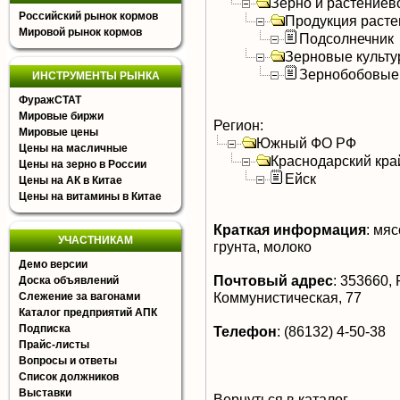
Зерно и растениев
Российский рынок кормов
Продукция расте
Мировой рынок кормов
Подсолнечник
Зерновые культ
Зернобобовые
ИНСТРУМЕНТЫ РЫНКА
ФуражСТАТ
Мировые биржи
Регион:
Мировые цены
Южный ФО РФ
Цены на масличные
Краснодарский кра
Цены на зерно в России
Ейск
Цены на АК в Китае
Цены на витамины в Китае
Краткая информация
:
мясо
УЧАСТНИКАМ
грунта, молоко
Демо версии
Почтовый адрес
:
353660, Р
Доска объявлений
Коммунистическая, 77
Слежение за вагонами
Каталог предприятий АПК
Подписка
Телефон
:
(86132) 4-50-38
Прайс-листы
Вопросы и ответы
Список должников
Выставки
Вернуться в каталог