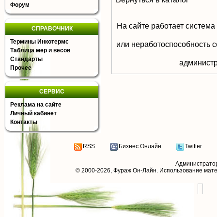
Форум
На сайте работает система
СПРАВОЧНИК
Термины Инкотермс
или неработоспособность с
Таблица мер и весов
Стандарты
aдминистр
Прочее
СЕРВИС
Реклама на сайте
Личный кабинет
Контакты
RSS
Бизнес Онлайн
Twitter
Администрато
© 2000-2026,
Фураж Он-Лайн
. Использование мат