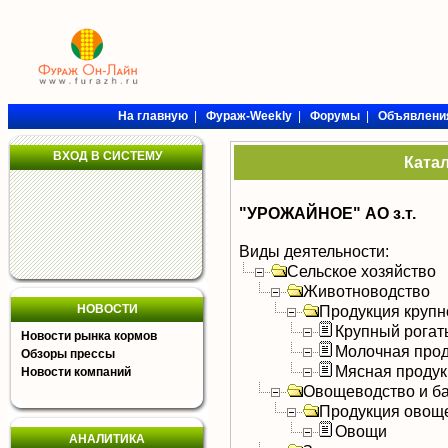
На главную
|
Фураж-Weekly
|
Форумы
|
Объявлени
ВХОД В СИСТЕМУ
Ката
"УРОЖАЙНОЕ" АО з.т.
Виды деятельности:
Сельское хозяйство
Животноводство
НОВОСТИ
Продукция крупно
Крупный рогат
Новости рынка кормов
Молочная прод
Обзоры прессы
Мясная продук
Новости компаний
Овощеводство и б
Продукция овощ
Овощи
АНАЛИТИКА