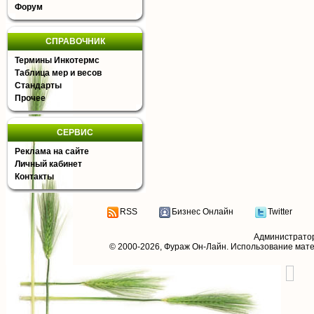
Форум
СПРАВОЧНИК
Термины Инкотермс
Таблица мер и весов
Стандарты
Прочее
СЕРВИС
Реклама на сайте
Личный кабинет
Контакты
RSS
Бизнес Онлайн
Twitter
Администрато
© 2000-2026,
Фураж Он-Лайн
. Использование мат