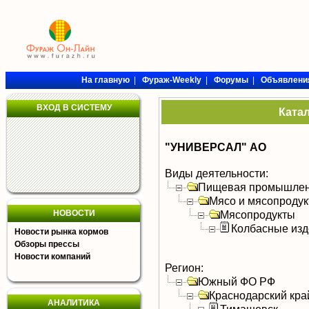
На главную
|
Фураж-Weekly
|
Форумы
|
Объявлени
ВХОД В СИСТЕМУ
Ката
"УНИВЕРСАЛ" АО
Виды деятельности:
Пищевая промышлен
Мясо и мясопроду
НОВОСТИ
Мясопродукты
Колбасные изд
Новости рынка кормов
Обзоры прессы
Новости компаний
Регион:
Южный ФО РФ
Краснодарский кра
АНАЛИТИКА