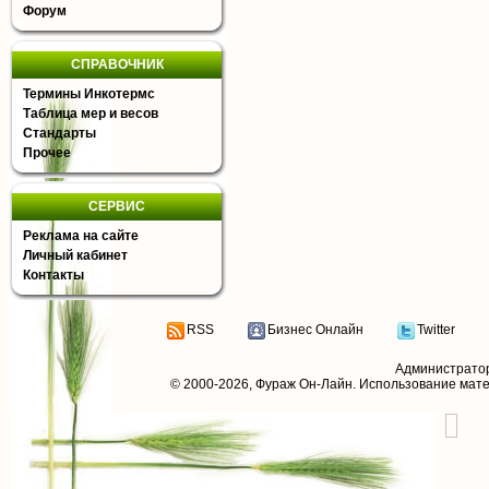
Форум
СПРАВОЧНИК
Термины Инкотермс
Таблица мер и весов
Стандарты
Прочее
СЕРВИС
Реклама на сайте
Личный кабинет
Контакты
RSS
Бизнес Онлайн
Twitter
Администрато
© 2000-2026,
Фураж Он-Лайн
. Использование мат