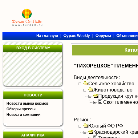
На главную
|
Фураж-Weekly
|
Форумы
|
Объявлени
ВХОД В СИСТЕМУ
Ката
"ТИХОРЕЦКОЕ" ПЛЕМЕН
Виды деятельности:
Сельское хозяйство
Животноводство
НОВОСТИ
Продукция крупно
Скот племенн
Новости рынка кормов
Обзоры прессы
Новости компаний
Регион:
Южный ФО РФ
Краснодарский кра
АНАЛИТИКА