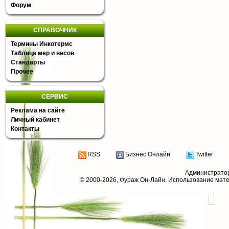
Форум
СПРАВОЧНИК
Термины Инкотермс
Таблица мер и весов
Стандарты
Прочее
СЕРВИС
Реклама на сайте
Личный кабинет
Контакты
RSS
Бизнес Онлайн
Twitter
Администрато
© 2000-2026,
Фураж Он-Лайн
. Использование мат