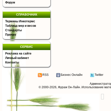
Форум
СПРАВОЧНИК
Термины Инкотермс
Таблица мер и весов
Стандарты
Прочее
СЕРВИС
Реклама на сайте
Личный кабинет
Контакты
RSS
Бизнес Онлайн
Twitter
Администрато
© 2000-2026,
Фураж Он-Лайн
. Использование мат