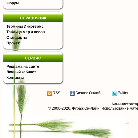
Форум
СПРАВОЧНИК
Термины Инкотермс
Таблица мер и весов
Стандарты
Прочее
СЕРВИС
Реклама на сайте
Личный кабинет
Контакты
RSS
Бизнес Онлайн
Twitter
Администрато
© 2000-2026,
Фураж Он-Лайн
. Использование мат