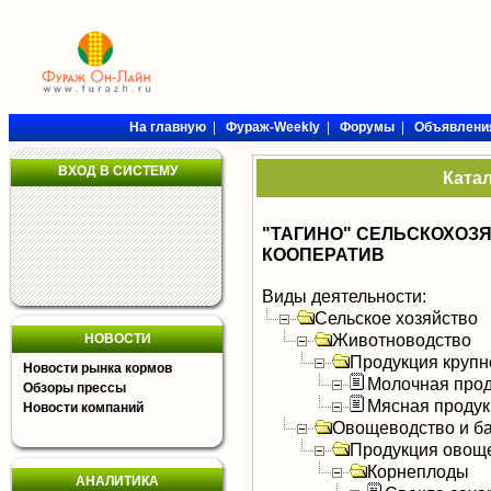
На главную
|
Фураж-Weekly
|
Форумы
|
Объявлени
ВХОД В СИСТЕМУ
Ката
"ТАГИНО" СЕЛЬСКОХО
КООПЕРАТИВ
Виды деятельности:
Сельское хозяйство
Животноводство
НОВОСТИ
Продукция крупно
Новости рынка кормов
Молочная прод
Обзоры прессы
Мясная продук
Новости компаний
Овощеводство и б
Продукция овощ
Корнеплоды
АНАЛИТИКА