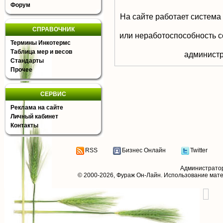
Форум
На сайте работает система
СПРАВОЧНИК
или неработоспособность с
Термины Инкотермс
Таблица мер и весов
aдминистр
Стандарты
Прочее
СЕРВИС
Реклама на сайте
Личный кабинет
Контакты
RSS
Бизнес Онлайн
Twitter
Администрато
© 2000-2026,
Фураж Он-Лайн
. Использование мат