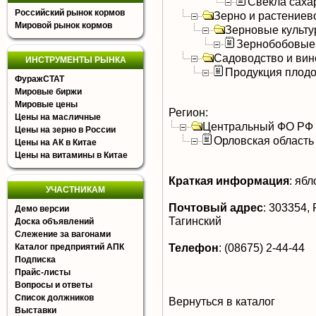
Свекла саха
Российский рынок кормов
Зерно и растениев
Мировой рынок кормов
Зерновые культ
Зернобобовые
Садоводство и вин
ИНСТРУМЕНТЫ РЫНКА
Продукция плодо
ФуражСТАТ
Мировые биржи
Мировые цены
Регион:
Цены на масличные
Центральный ФО РФ
Цены на зерно в России
Орловская область
Цены на АК в Китае
Цены на витамины в Китае
Краткая информация
:
ябло
УЧАСТНИКАМ
Почтовый адрес
:
303354, Р
Демо версии
Тагинский
Доска объявлений
Слежение за вагонами
Телефон
:
(08675) 2-44-44
Каталог предприятий АПК
Подписка
Прайс-листы
Вопросы и ответы
Список должников
Вернуться в каталог
Выставки