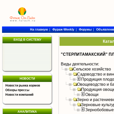
На главную
|
Фураж-Weekly
|
Форумы
|
Объявлени
ВХОД В СИСТЕМУ
Ката
"СТЕРЛИТАМАКСКИЙ" П
Виды деятельности:
Сельское хозяйство
Садоводство и вин
НОВОСТИ
Продукция плодо
Овощеводство и б
Новости рынка кормов
Продукция овощ
Обзоры прессы
Овощи
Новости компаний
Зерно и растениев
Зерновые культ
Зернобобовые
АНАЛИТИКА