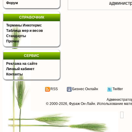
aдминистр
Форум
СПРАВОЧНИК
Термины Инкотермс
Таблица мер и весов
Стандарты
Прочее
СЕРВИС
Реклама на сайте
Личный кабинет
Контакты
RSS
Бизнес Онлайн
Twitter
Администрато
© 2000-2026,
Фураж Он-Лайн
. Использование мат