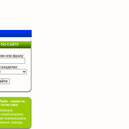
у
 ПО САЙТУ
ово или фразу:
в разделах:
айн - новости,
статистика:
бикорм,
я комбикормов,
во комбикормов,
мовые заводы.