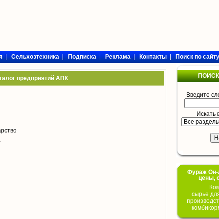
я
|
Сельхозтехника
|
Подписка
|
Реклама
|
Контакты
|
Поиск по сайт
ПОИСК
талог предприятий АПК
Введите сл
Искать 
арство
а
Фураж Он-Л
цены, 
Ком
сырье дл
производст
комбикор