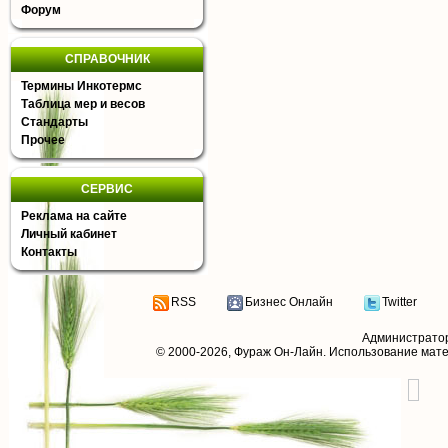
Форум
СПРАВОЧНИК
Термины Инкотермс
Таблица мер и весов
Стандарты
Прочее
СЕРВИС
Реклама на сайте
Личный кабинет
Контакты
RSS
Бизнес Онлайн
Twitter
Администрато
© 2000-2026,
Фураж Он-Лайн
. Использование мат