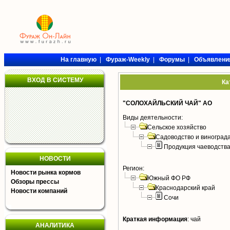
На главную
|
Фураж-Weekly
|
Форумы
|
Объявлени
ВХОД В СИСТЕМУ
Ка
"СОЛОХАЙЛЬСКИЙ ЧАЙ" АО
Виды деятельности:
Сельское хозяйство
Садоводство и виноград
Продукция чаеводств
НОВОСТИ
Регион:
Новости рынка кормов
Южный ФО РФ
Обзоры прессы
Краснодарский край
Новости компаний
Сочи
Краткая информация
:
чай
АНАЛИТИКА