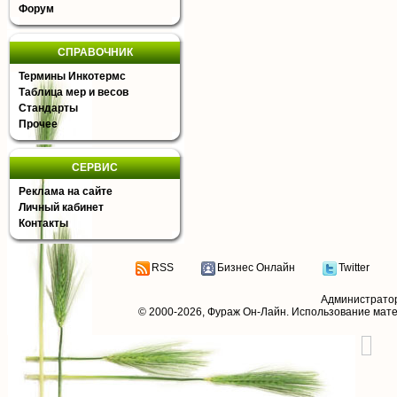
Форум
СПРАВОЧНИК
Термины Инкотермс
Таблица мер и весов
Стандарты
Прочее
СЕРВИС
Реклама на сайте
Личный кабинет
Контакты
RSS
Бизнес Онлайн
Twitter
Администрато
© 2000-2026,
Фураж Он-Лайн
. Использование мат