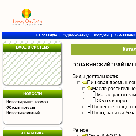
На главную
|
Фураж-Weekly
|
Форумы
|
Объявлени
ВХОД В СИСТЕМУ
Ката
"СЛАВЯНСКИЙ" РАЙПИЩ
Виды деятельности:
Пищевая промышлен
Масло растительно
НОВОСТИ
Масло раститель
Жмых и шрот
Новости рынка кормов
Пищевые концентра
Обзоры прессы
Пиво, напитки без
Новости компаний
Регион:
АНАЛИТИКА