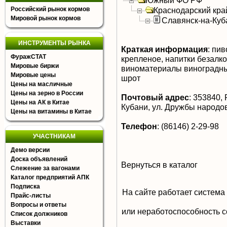
Южный ФО РФ
Российский рынок кормов
Краснодарский кра
Мировой рынок кормов
Славянск-на-Куб
ИНСТРУМЕНТЫ РЫНКА
Краткая информация
:
пиво
ФуражСТАТ
крепленое, напитки безалк
Мировые биржи
виноматериалы виноградные
Мировые цены
шрот
Цены на масличные
Цены на зерно в России
Почтовый адрес
:
353840, Р
Цены на АК в Китае
Кубани, ул. Дружбы народов
Цены на витамины в Китае
Телефон
:
(86146) 2-29-98
УЧАСТНИКАМ
Демо версии
Доска объявлений
Вернуться в каталог
Слежение за вагонами
Каталог предприятий АПК
Подписка
На сайте работает система
Прайс-листы
Вопросы и ответы
или неработоспособность с
Список должников
Выставки