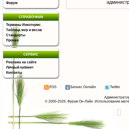
aдминистр
Форум
СПРАВОЧНИК
Термины Инкотермс
Таблица мер и весов
Стандарты
Прочее
СЕРВИС
Реклама на сайте
Личный кабинет
Контакты
RSS
Бизнес Онлайн
Twitter
Администрато
© 2000-2026,
Фураж Он-Лайн
. Использование мат