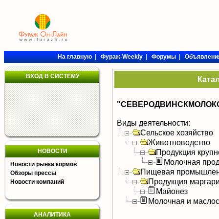
На главную
|
Фураж-Weekly
|
Форумы
|
Объявлени
ВХОД В СИСТЕМУ
Ката
"СЕВЕРОДВИНСКМОЛОКО
Виды деятельности:
Сельское хозяйство
Животноводство
НОВОСТИ
Продукция крупно
Молочная прод
Новости рынка кормов
Пищевая промышлен
Обзоры прессы
Продукция маргар
Новости компаний
Майонез
Молочная и масло
АНАЛИТИКА