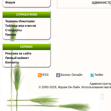
aдминистр
Форум
СПРАВОЧНИК
Термины Инкотермс
Таблица мер и весов
Стандарты
Прочее
СЕРВИС
Реклама на сайте
Личный кабинет
Контакты
RSS
Бизнес Онлайн
Twitter
Администрато
© 2000-2026,
Фураж Он-Лайн
. Использование мат