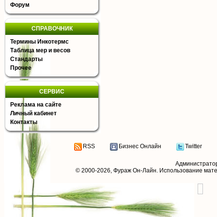
Форум
СПРАВОЧНИК
Термины Инкотермс
Таблица мер и весов
Стандарты
Прочее
СЕРВИС
Реклама на сайте
Личный кабинет
Контакты
RSS
Бизнес Онлайн
Twitter
Администрато
© 2000-2026,
Фураж Он-Лайн
. Использование мат