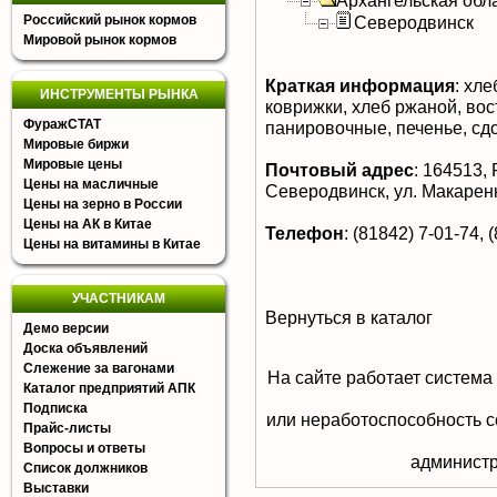
Архангельская обл
Российский рынок кормов
Северодвинск
Мировой рынок кормов
Краткая информация
:
хлеб
ИНСТРУМЕНТЫ РЫНКА
коврижки, хлеб ржаной, вос
ФуражСТАТ
панировочные, печенье, сд
Мировые биржи
Мировые цены
Почтовый адрес
:
164513, Р
Цены на масличные
Северодвинск, ул. Макаренк
Цены на зерно в России
Цены на АК в Китае
Телефон
:
(81842) 7-01-74, (
Цены на витамины в Китае
УЧАСТНИКАМ
Вернуться в каталог
Демо версии
Доска объявлений
Слежение за вагонами
На сайте работает система
Каталог предприятий АПК
Подписка
или неработоспособность с
Прайс-листы
Вопросы и ответы
aдминистр
Список должников
Выставки