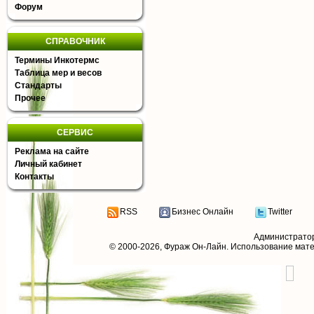
Форум
СПРАВОЧНИК
Термины Инкотермс
Таблица мер и весов
Стандарты
Прочее
СЕРВИС
Реклама на сайте
Личный кабинет
Контакты
RSS
Бизнес Онлайн
Twitter
Администрато
© 2000-2026,
Фураж Он-Лайн
. Использование мат