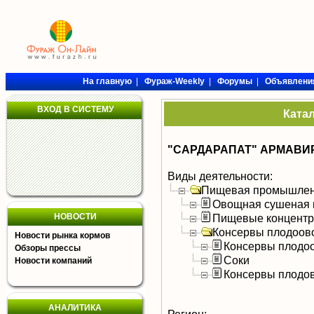
На главную
|
Фураж-Weekly
|
Форумы
|
Объявлени
ВХОД В СИСТЕМУ
Ката
"САРДАРАПАТ" АРМАВИР
Виды деятельности:
Пищевая промышлен
Овощная сушеная 
НОВОСТИ
Пищевые концентра
Консервы плодоов
Новости рынка кормов
Консервы плодо
Обзоры прессы
Соки
Новости компаний
Консервы плодо
АНАЛИТИКА