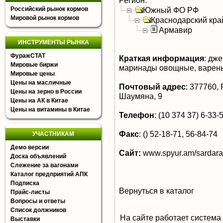
Регион:
Российский рынок кормов
Южный ФО РФ
Мировой рынок кормов
Краснодарский кра
Армавир
ИНСТРУМЕНТЫ РЫНКА
ФуражСТАТ
Краткая информация
:
джем
Мировые биржи
маринады овощные, варень
Мировые цены
Цены на масличные
Почтовый адрес
:
377760, Р
Цены на зерно в России
Шаумяна, 9
Цены на АК в Китае
Цены на витамины в Китае
Телефон
:
(10 374 37) 6-33-5
Факс
:
() 52-18-71, 56-84-74
УЧАСТНИКАМ
Демо версии
Сайт:
www.spyur.am/sardara
Доска объявлений
Слежение за вагонами
Каталог предприятий АПК
Подписка
Вернуться в каталог
Прайс-листы
Вопросы и ответы
Список должников
На сайте работает система
Выставки