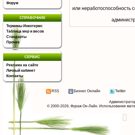
Форум
или неработоспособность с
СПРАВОЧНИК
aдминистр
Термины Инкотермс
Таблица мер и весов
Стандарты
Прочее
СЕРВИС
Реклама на сайте
Личный кабинет
Контакты
RSS
Бизнес Онлайн
Twitter
Администрато
© 2000-2026,
Фураж Он-Лайн
. Использование мат