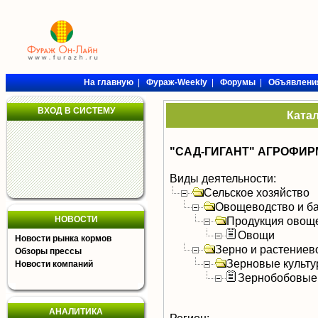
На главную
|
Фураж-Weekly
|
Форумы
|
Объявлени
ВХОД В СИСТЕМУ
Ката
"САД-ГИГАНТ" АГРОФИРМ
Виды деятельности:
Сельское хозяйство
Овощеводство и б
НОВОСТИ
Продукция овощ
Овощи
Новости рынка кормов
Зерно и растениев
Обзоры прессы
Зерновые культ
Новости компаний
Зернобобовые
АНАЛИТИКА