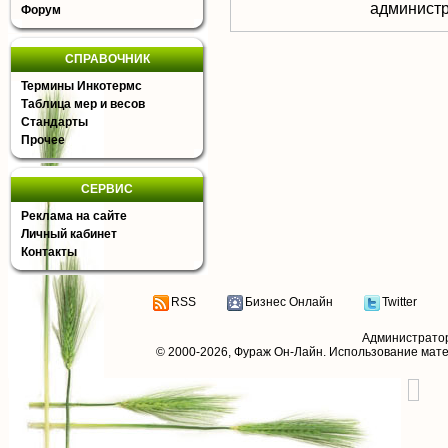
aдминистр
Форум
СПРАВОЧНИК
Термины Инкотермс
Таблица мер и весов
Стандарты
Прочее
СЕРВИС
Реклама на сайте
Личный кабинет
Контакты
RSS
Бизнес Онлайн
Twitter
Администрато
© 2000-2026,
Фураж Он-Лайн
. Использование мат