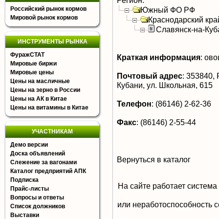
Регион:
Российский рынок кормов
Южный ФО РФ
Мировой рынок кормов
Краснодарский кра
Славянск-на-Куб
ИНСТРУМЕНТЫ РЫНКА
ФуражСТАТ
Краткая информация
:
овощ
Мировые биржи
Мировые цены
Почтовый адрес
:
353840, Р
Цены на масличные
Кубани, ул. Школьная, 615
Цены на зерно в России
Цены на АК в Китае
Телефон
:
(86146) 2-62-36
Цены на витамины в Китае
Факс
:
(86146) 2-55-44
УЧАСТНИКАМ
Демо версии
Доска объявлений
Вернуться в каталог
Слежение за вагонами
Каталог предприятий АПК
Подписка
На сайте работает система
Прайс-листы
Вопросы и ответы
или неработоспособность с
Список должников
Выставки