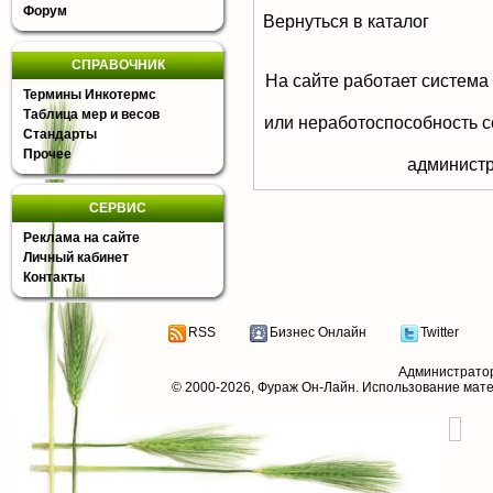
Форум
Вернуться в каталог
СПРАВОЧНИК
На сайте работает система
Термины Инкотермс
Таблица мер и весов
или неработоспособность с
Стандарты
Прочее
aдминистр
СЕРВИС
Реклама на сайте
Личный кабинет
Контакты
RSS
Бизнес Онлайн
Twitter
Администрато
© 2000-2026,
Фураж Он-Лайн
. Использование мат