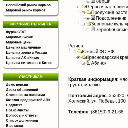
Овощи
Российский рынок кормов
Зерно и растениев
Мировой рынок кормов
Продукция расте
Подсолнечник
Зерновые культ
ИНСТРУМЕНТЫ РЫНКА
Зернобобовые
ФуражСТАТ
Мировые биржи
Мировые цены
Регион:
Цены на масличные
Южный ФО РФ
Цены на зерно в России
Краснодарский кра
Цены на АК в Китае
Абинск
Цены на витамины в Китае
УЧАСТНИКАМ
Краткая информация
:
мясо
грунта, молоко
Демо версии
Доска объявлений
Слежение за вагонами
Почтовый адрес
:
353320, Р
Каталог предприятий АПК
Холмский, ул. Победы, 100
Подписка
Прайс-листы
Телефон
:
(86150) 9-21-68
Вопросы и ответы
Список должников
Выставки