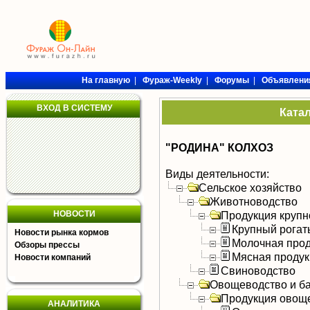
На главную
|
Фураж-Weekly
|
Форумы
|
Объявлени
ВХОД В СИСТЕМУ
Ката
"РОДИНА" КОЛХОЗ
Виды деятельности:
Сельское хозяйство
Животноводство
НОВОСТИ
Продукция крупно
Крупный рогат
Новости рынка кормов
Молочная прод
Обзоры прессы
Мясная продук
Новости компаний
Свиноводство
Овощеводство и б
Продукция овощ
АНАЛИТИКА