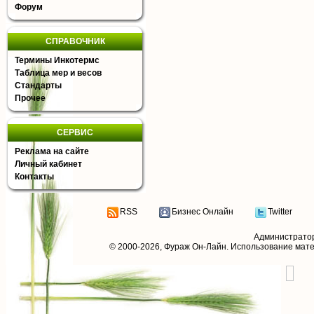
Форум
СПРАВОЧНИК
Термины Инкотермс
Таблица мер и весов
Стандарты
Прочее
СЕРВИС
Реклама на сайте
Личный кабинет
Контакты
RSS
Бизнес Онлайн
Twitter
Администрато
© 2000-2026,
Фураж Он-Лайн
. Использование мат