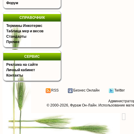
Форум
СПРАВОЧНИК
Термины Инкотермс
Таблица мер и весов
Стандарты
Прочее
СЕРВИС
Реклама на сайте
Личный кабинет
Контакты
RSS
Бизнес Онлайн
Twitter
Администрато
© 2000-2026,
Фураж Он-Лайн
. Использование мат