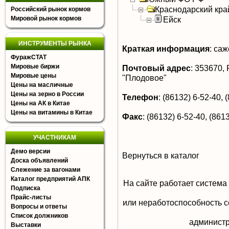
Краснодарский кра
Российский рынок кормов
Мировой рынок кормов
Ейск
ИНСТРУМЕНТЫ РЫНКА
Краткая информация
:
саж
ФуражСТАТ
Мировые биржи
Почтовый адрес
:
353670, Р
Мировые цены
"Плодовое"
Цены на масличные
Цены на зерно в России
Телефон
:
(86132) 6-52-40, 
Цены на АК в Китае
Цены на витамины в Китае
Факс
:
(86132) 6-52-40, (8613
УЧАСТНИКАМ
Демо версии
Вернуться в каталог
Доска объявлений
Слежение за вагонами
Каталог предприятий АПК
На сайте работает система
Подписка
Прайс-листы
или неработоспособность с
Вопросы и ответы
Список должников
aдминистр
Выставки