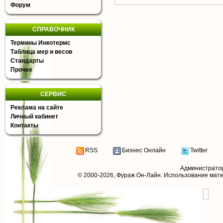
Форум
СПРАВОЧНИК
Термины Инкотермс
Таблица мер и весов
Стандарты
Прочее
СЕРВИС
Реклама на сайте
Личный кабинет
Контакты
RSS
Бизнес Онлайн
Twitter
Администрато
© 2000-2026,
Фураж Он-Лайн
. Использование мат