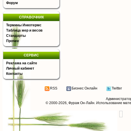
Форум
СПРАВОЧНИК
Термины Инкотермс
Таблица мер и весов
Стандарты
Прочее
СЕРВИС
Реклама на сайте
Личный кабинет
Контакты
RSS
Бизнес Онлайн
Twitter
Администрато
© 2000-2026,
Фураж Он-Лайн
. Использование мат