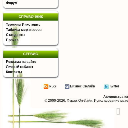
Форум
СПРАВОЧНИК
Термины Инкотермс
Таблица мер и весов
Стандарты
Прочее
СЕРВИС
Реклама на сайте
Личный кабинет
Контакты
RSS
Бизнес Онлайн
Twitter
Администрато
© 2000-2026,
Фураж Он-Лайн
. Использование мат