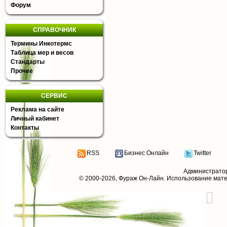
Форум
СПРАВОЧНИК
Термины Инкотермс
Таблица мер и весов
Стандарты
Прочее
СЕРВИС
Реклама на сайте
Личный кабинет
Контакты
RSS
Бизнес Онлайн
Twitter
Администрато
© 2000-2026,
Фураж Он-Лайн
. Использование мат