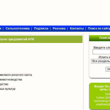
я
|
Сельхозтехника
|
Подписка
|
Реклама
|
Контакты
|
Поиск по сайт
ПОИСК
талог предприятий АПК
Введите сл
Искать 
мелкого рогатого скота
животноводства
арство
Фураж Он-Л
ых культур
цены, 
Ком
сырье дл
производст
комбикор