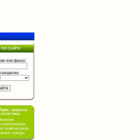
у
 ПО САЙТУ
ово или фразу:
в разделах:
айн - новости,
статистика:
бикорм,
я комбикормов,
во комбикормов,
мовые заводы.