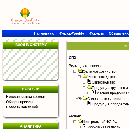
На главную
|
Фураж-Weekly
|
Форумы
|
Объявлени
ВХОД В СИСТЕМУ
Ка
ОПХ
Виды деятельности:
Сельское хозяйство
Животноводство
Свиноводство
Продукция крупного и 
НОВОСТИ
Мясная продукция 
Новости рынка кормов
Садоводство и виноград
Обзоры прессы
Продукция плодоягодн
Новости компаний
Регион:
Центральный ФО РФ
АНАЛИТИКА
Московская область