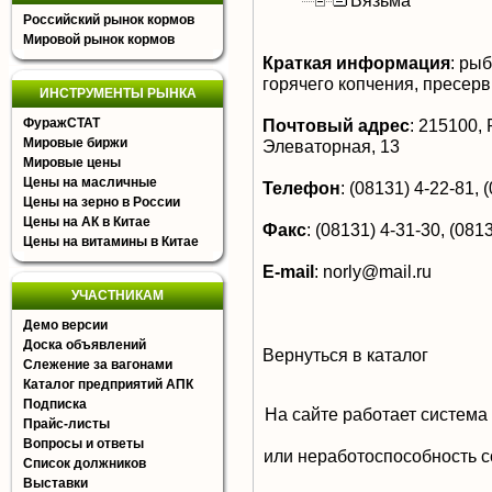
Вязьма
Российский рынок кормов
Мировой рынок кормов
Краткая информация
:
рыба
горячего копчения, пресер
ИНСТРУМЕНТЫ РЫНКА
ФуражСТАТ
Почтовый адрес
:
215100, Р
Мировые биржи
Элеваторная, 13
Мировые цены
Цены на масличные
Телефон
:
(08131) 4-22-81, 
Цены на зерно в России
Цены на АК в Китае
Факс
:
(08131) 4-31-30, (0813
Цены на витамины в Китае
E-mail
:
norly@mail.ru
УЧАСТНИКАМ
Демо версии
Доска объявлений
Вернуться в каталог
Слежение за вагонами
Каталог предприятий АПК
Подписка
На сайте работает система
Прайс-листы
Вопросы и ответы
или неработоспособность с
Список должников
Выставки