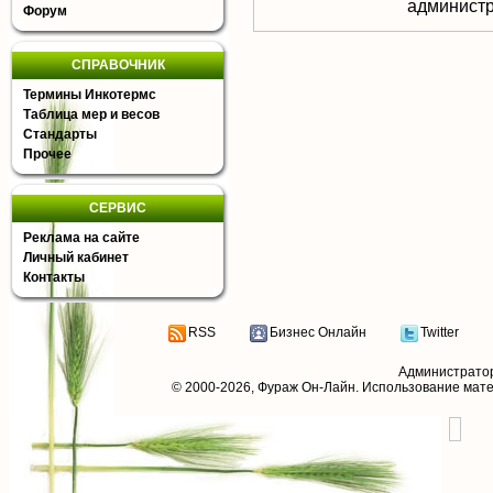
aдминистр
Форум
СПРАВОЧНИК
Термины Инкотермс
Таблица мер и весов
Стандарты
Прочее
СЕРВИС
Реклама на сайте
Личный кабинет
Контакты
RSS
Бизнес Онлайн
Twitter
Администрато
© 2000-2026,
Фураж Он-Лайн
. Использование мат