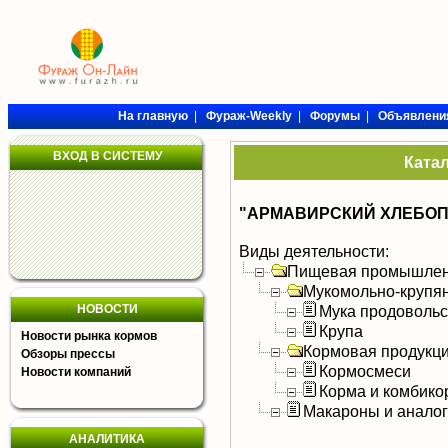
На главную
|
Фураж-Weekly
|
Форумы
|
Объявлени
ВХОД В СИСТЕМУ
Ката
"АРМАВИРСКИЙ ХЛЕБОП
Виды деятельности:
Пищевая промышлен
Мукомольно-крупя
НОВОСТИ
Мука продоволь
Крупа
Новости рынка кормов
Кормовая продукц
Обзоры прессы
Кормосмеси
Новости компаний
Корма и комбико
Макароны и анало
АНАЛИТИКА