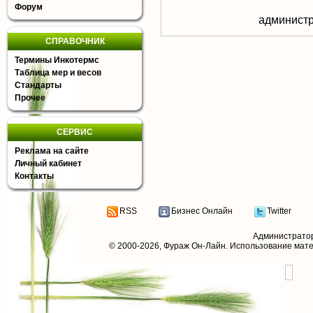
Форум
aдминистр
СПРАВОЧНИК
Термины Инкотермс
Таблица мер и весов
Стандарты
Прочее
СЕРВИС
Реклама на сайте
Личный кабинет
Контакты
RSS
Бизнес Онлайн
Twitter
Администрато
© 2000-2026,
Фураж Он-Лайн
. Использование мат