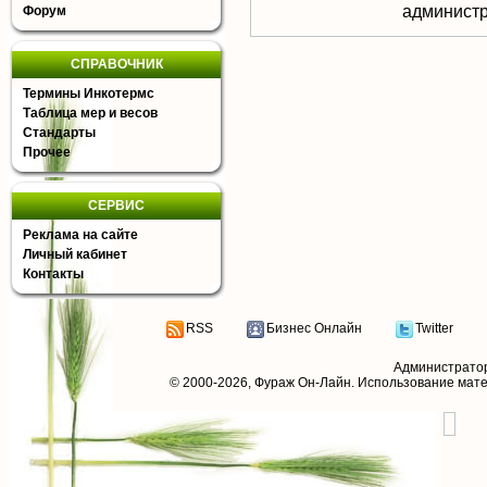
aдминистр
Форум
СПРАВОЧНИК
Термины Инкотермс
Таблица мер и весов
Стандарты
Прочее
СЕРВИС
Реклама на сайте
Личный кабинет
Контакты
RSS
Бизнес Онлайн
Twitter
Администрато
© 2000-2026,
Фураж Он-Лайн
. Использование мат