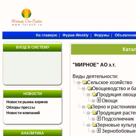
На главную
|
Фураж-Weekly
|
Форумы
|
Объявлени
ВХОД В СИСТЕМУ
Ката
"МИРНОЕ" АО з.т.
Виды деятельности:
Сельское хозяйство
Овощеводство и б
НОВОСТИ
Продукция овощ
Овощи
Новости рынка кормов
Зерно и растениев
Обзоры прессы
Продукция расте
Новости компаний
Подсолнечник
Зерновые культ
Зернобобовые
АНАЛИТИКА