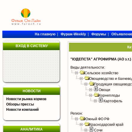
На главную
|
Фураж-Weekly
|
Форумы
|
Объявлени
ВХОД В СИСТЕМУ
Ка
"КУДЕПСТА" АГРОФИРМА (АО з.т.)
Виды деятельности:
Сельское хозяйство
Овощеводство и бахчево
Продукция овощеводс
Овощи
НОВОСТИ
Корнеплоды
Новости рынка кормов
Картофель
Обзоры прессы
Новости компаний
Регион:
Южный ФО РФ
Краснодарский край
АНАЛИТИКА
Сочи