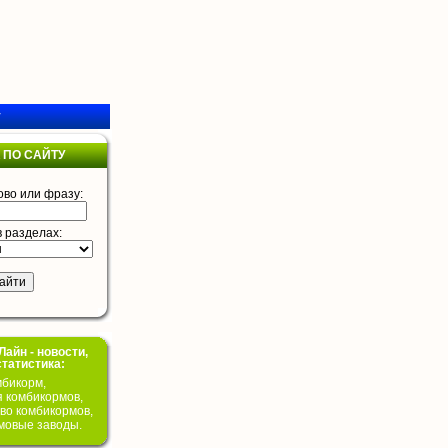
у
 ПО САЙТУ
ово или фразу:
в разделах:
айн - новости,
статистика:
бикорм,
я комбикормов,
во комбикормов,
мовые заводы.