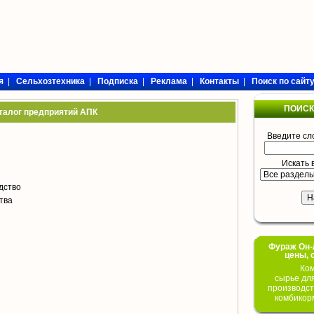
я
|
Сельхозтехника
|
Подписка
|
Реклама
|
Контакты
|
Поиск по сайт
ПОИСК
талог предприятий АПК
Введите сл
Искать 
дство
тва
Фураж Он-Л
цены, 
Ком
сырье дл
производст
комбикор