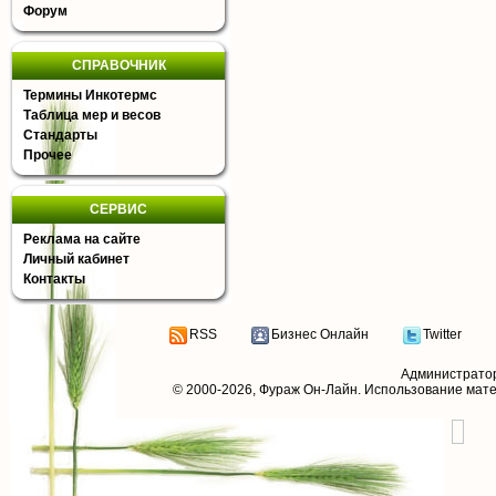
Форум
СПРАВОЧНИК
Термины Инкотермс
Таблица мер и весов
Стандарты
Прочее
СЕРВИС
Реклама на сайте
Личный кабинет
Контакты
RSS
Бизнес Онлайн
Twitter
Администрато
© 2000-2026,
Фураж Он-Лайн
. Использование мат