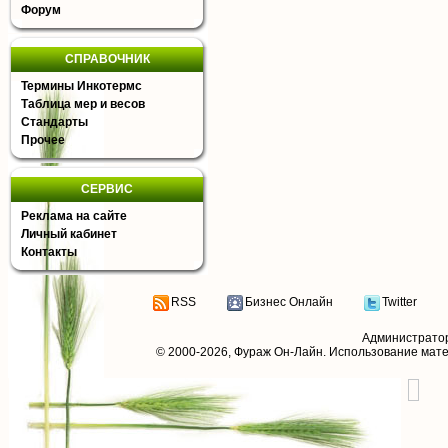
Форум
СПРАВОЧНИК
Термины Инкотермс
Таблица мер и весов
Стандарты
Прочее
СЕРВИС
Реклама на сайте
Личный кабинет
Контакты
RSS
Бизнес Онлайн
Twitter
Администрато
© 2000-2026,
Фураж Он-Лайн
. Использование мат