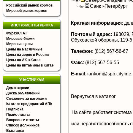
Северо-Западный Ф
Российский рынок кормов
Санкт-Петербург
Мировой рынок кормов
Краткая информация
:
дел
ИНСТРУМЕНТЫ РЫНКА
ФуражСТАТ
Почтовый адрес
:
193029, Р
Мировые биржи
Обуховской обороны, 119-б
Мировые цены
Цены на масличные
Телефон
:
(812) 567-56-67
Цены на зерно в России
Цены на АК в Китае
Факс
:
(812) 567-56-55
Цены на витамины в Китае
E-mail
:
iankom@spb.cityline.
УЧАСТНИКАМ
Демо версии
Доска объявлений
Вернуться в каталог
Слежение за вагонами
Каталог предприятий АПК
Подписка
На сайте работает система
Прайс-листы
Вопросы и ответы
или неработоспособность с
Список должников
Выставки