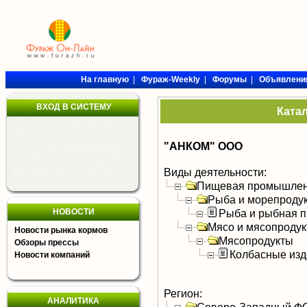
На главную
|
Фураж-Weekly
|
Форумы
|
Объявлени
ВХОД В СИСТЕМУ
Ката
"АНКОМ" ООО
Виды деятельности:
Пищевая промышлен
Рыба и морепроду
НОВОСТИ
Рыба и рыбная п
Мясо и мясопроду
Новости рынка кормов
Мясопродукты
Обзоры прессы
Колбасные изд
Новости компаний
Регион:
АНАЛИТИКА