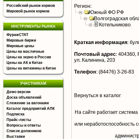
Регион:
Российский рынок кормов
Мировой рынок кормов
Южный ФО РФ
Волгоградская обл
Котельниково
ИНСТРУМЕНТЫ РЫНКА
ФуражСТАТ
Мировые биржи
Краткая информация
:
було
Мировые цены
Цены на масличные
Почтовый адрес
:
404360, Р
Цены на зерно в России
ул. Калинина, 203
Цены на АК в Китае
Цены на витамины в Китае
Телефон
:
(84476) 3-26-83
УЧАСТНИКАМ
Демо версии
Вернуться в каталог
Доска объявлений
Слежение за вагонами
Каталог предприятий АПК
На сайте работает система
Подписка
Прайс-листы
или неработоспособность с
Вопросы и ответы
Список должников
aдминистр
Выставки