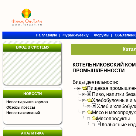
На главную
|
Фураж-Weekly
|
Форумы
|
Объявлени
ВХОД В СИСТЕМУ
Ката
КОТЕЛЬНИКОВСКИЙ КОМ
ПРОМЫШЛЕННОСТИ
Виды деятельности:
Пищевая промышлен
Пиво, напитки без
НОВОСТИ
Хлебобулочные и м
Новости рынка кормов
Хлеб и хлебобул
Обзоры прессы
Мясо и мясопроду
Новости компаний
Мясопродукты
Колбасные изд
АНАЛИТИКА