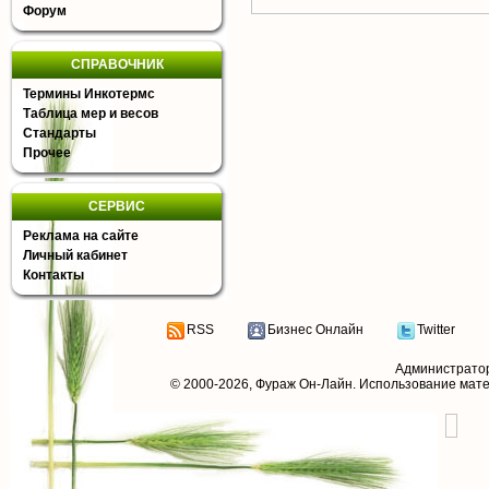
Форум
СПРАВОЧНИК
Термины Инкотермс
Таблица мер и весов
Стандарты
Прочее
СЕРВИС
Реклама на сайте
Личный кабинет
Контакты
RSS
Бизнес Онлайн
Twitter
Администрато
© 2000-2026,
Фураж Он-Лайн
. Использование мат