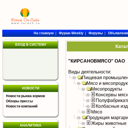
На главную
|
Фураж-Weekly
|
Форумы
|
Объявлени
ВХОД В СИСТЕМУ
Ката
"КИРСАНОВМЯСО" ОАО
Виды деятельности:
Пищевая промышлен
Мясо и мясопроду
НОВОСТИ
Мясопродукты
Консервы мяс
Новости рынка кормов
Полуфабрикат
Обзоры прессы
Колбасные изд
Новости компаний
Мясо
Продукция маргар
Жиры животные
АНАЛИТИКА