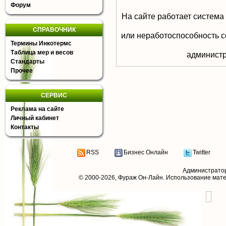
Форум
На сайте работает система
СПРАВОЧНИК
или неработоспособность с
Термины Инкотермс
Таблица мер и весов
aдминистр
Стандарты
Прочее
СЕРВИС
Реклама на сайте
Личный кабинет
Контакты
RSS
Бизнес Онлайн
Twitter
Администрато
© 2000-2026,
Фураж Он-Лайн
. Использование мат