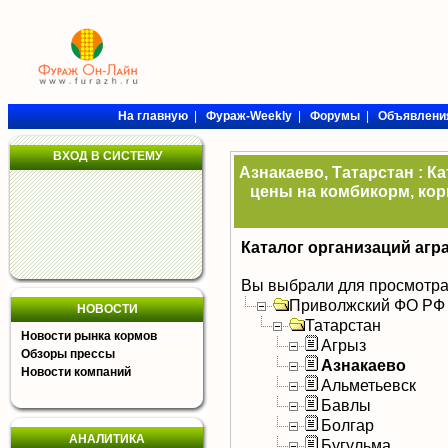
На главную
|
Фураж-Weekly
|
Форумы
|
Объявлени
ВХОД В СИСТЕМУ
Азнакаево, Татарстан : К
цены на комбикорм, кор
Каталог организаций агр
Вы выбрали для просмотра
Приволжский ФО РФ
НОВОСТИ
Татарстан
Новости рынка кормов
Агрыз
Обзоры прессы
Азнакаево
Новости компаний
Альметьевск
Бавлы
Болгар
АНАЛИТИКА
Бугульма