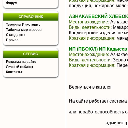
Краткая информация:
масло
Форум
продукция, нежирная моло
АЗНАКАЕВСКИЙ ХЛЕБОК
СПРАВОЧНИК
Местонахождение:
Азнакае
Термины Инкотермс
Виды деятельности:
Макаро
Таблица мер и весов
Кондитерские изделия не м
Стандарты
Краткая информация:
мака
Прочее
ИП (ПБОЮЛ) ИП Кадысев 
Местонахождение:
Азнакае
СЕРВИС
Виды деятельности:
Зерно 
Реклама на сайте
Краткая информация:
Перер
Личный кабинет
Контакты
Вернуться в каталог
На сайте работает система
или неработоспособность с
aдминистр