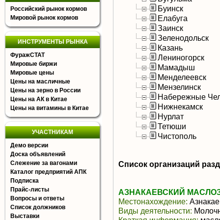
Буинск
Российский рынок кормов
Елабуга
Мировой рынок кормов
Заинск
Зеленодольск
ИНСТРУМЕНТЫ РЫНКА
Казань
ФуражСТАТ
Лениногорск
Мировые биржи
Мамадыш
Мировые цены
Менделеевск
Цены на масличные
Мензелинск
Цены на зерно в России
Набережные Че
Цены на АК в Китае
Нижнекамск
Цены на витамины в Китае
Нурлат
Тетюши
УЧАСТНИКАМ
Чистополь
Демо версии
Доска объявлений
Слежение за вагонами
Список организаций раз
Каталог предприятий АПК
Подписка
Прайс-листы
АЗНАКАЕВСКИЙ МАСЛОЗ
Вопросы и ответы
Местонахождение:
Азнакае
Список должников
Виды деятельности:
Молочн
Выставки