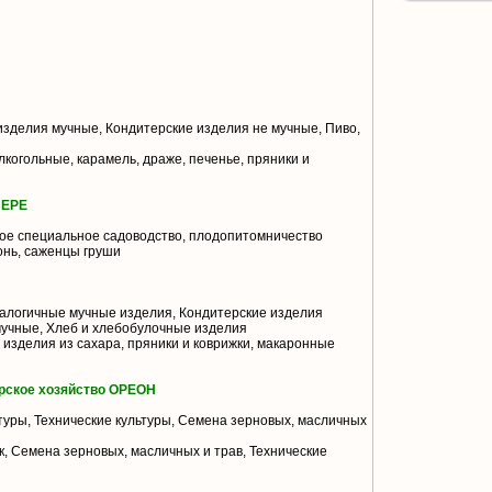
зделия мучные, Кондитерские изделия не мучные, Пиво,
когольные, карамель, драже, печенье, пряники и
ВЕРЕ
ое специальное садоводство, плодопитомничество
нь, саженцы груши
алогичные мучные изделия, Кондитерские изделия
мучные, Хлеб и хлебобулочные изделия
изделия из сахара, пряники и коврижки, макаронные
рское хозяйство ОРЕОН
уры, Технические культуры, Семена зерновых, масличных
, Семена зерновых, масличных и трав, Технические