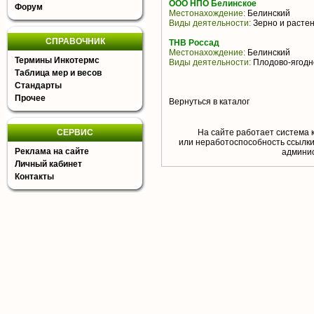
ООО НПО Белинское
Форум
Местонахождение:
Белинский
Виды деятельности:
Зерно и растен
СПРАВОЧНИК
ТНВ Россад
Местонахождение:
Белинский
Термины Инкотермс
Виды деятельности:
Плодово-ягодн
Таблица мер и весов
Стандарты
Прочее
Вернуться в каталог
СЕРВИС
На сайте работает система 
или неработоспособность ссылки,
Реклама на сайте
aдминис
Личный кабинет
Контакты