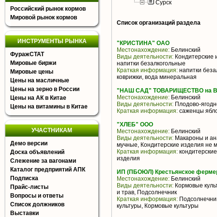
Сурск
Российский рынок кормов
Мировой рынок кормов
Список организаций раздела
ИНСТРУМЕНТЫ РЫНКА
"КРИСТИНА" ОАО
Местонахождение:
Белинский
ФуражСТАТ
Виды деятельности:
Кондитерские и
Мировые биржи
напитки безалкогольные
Краткая информация:
напитки безал
Мировые цены
коврижки, вода минеральная
Цены на масличные
Цены на зерно в России
"НАШ САД" ТОВАРИЩЕСТВО на 
Местонахождение:
Белинский
Цены на АК в Китае
Виды деятельности:
Плодово-ягодн
Цены на витамины в Китае
Краткая информация:
саженцы ябло
"ХЛЕБ" ООО
УЧАСТНИКАМ
Местонахождение:
Белинский
Виды деятельности:
Макароны и ан
Демо версии
мучные, Кондитерские изделия не 
Краткая информация:
кондитерские 
Доска объявлений
изделия
Слежение за вагонами
Каталог предприятий АПК
ИП (ПБОЮЛ) Крестьянское ферме
Подписка
Местонахождение:
Белинский
Виды деятельности:
Кормовые культ
Прайс-листы
и трав, Подсолнечник
Вопросы и ответы
Краткая информация:
Подсолнечник
Список должников
культуры, Кормовые культуры
Выставки