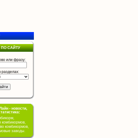
у
 ПО САЙТУ
ово или фразу:
в разделах:
айн - новости,
статистика:
бикорм,
я комбикормов,
во комбикормов,
мовые заводы.