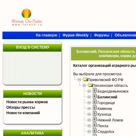
На главную
|
Фураж-Weekly
|
Форумы
|
Объявлени
ВХОД В СИСТЕМУ
Белинский, Пензенская область 
комбикорм, корма дл
Каталог организаций аграрного ры
Вы выбрали для просмотра:
Приволжский ФО РФ
Пензенская область
Беднодемьяновск
НОВОСТИ
Белинский
Новости рынка кормов
Городище
Обзоры прессы
Каменка
Новости компаний
Кузнецк
Нижний Ломов
Пенза
Сердобск
АНАЛИТИКА