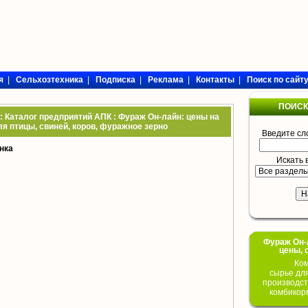
я
|
Сельхозтехника
|
Подписка
|
Реклама
|
Контакты
|
Поиск по сайт
ПОИСК
: Каталог предприятий АПК : Фураж Он-лайн: цены на
я птицы, свиней, коров, фуражное зерно
Введите сл
нка
Искать 
Фураж Он-Л
цены, 
Ком
сырье дл
производст
комбикор