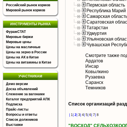
Пермская область
Российский рынок кормов
Республика Марий
Мировой рынок кормов
Самарская област
Саратовская облас
ИНСТРУМЕНТЫ РЫНКА
Татарстан
ФуражСТАТ
Удмуртия
Мировые биржи
Ульяновская облас
Мировые цены
Чувашская Респуб
Цены на масличные
Цены на зерно в России
Смотрите также по
Цены на АК в Китае
Ардатов
Цены на витамины в Китае
Инсар
Ковылкино
УЧАСТНИКАМ
Рузаевка
Саранск
Демо версии
Темников
Доска объявлений
Слежение за вагонами
Каталог предприятий АПК
Список организаций раз
Подписка
Прайс-листы
Вопросы и ответы
|
1
|
2
|
3
|
4
|
5
|
6
|
7
|
8
Список должников
Выставки
"ВОСХОД" СЕЛЬХОЗКОО