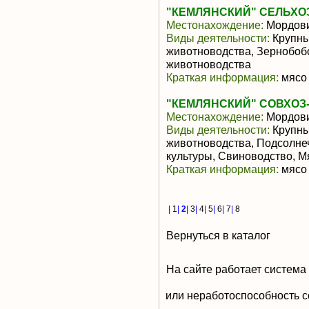
"КЕМЛЯНСКИЙ" СЕЛЬХО
Местонахождение:
Мордов
Виды деятельности:
Крупны
животноводства, Зернобоб
животноводства
Краткая информация:
мясо 
"КЕМЛЯНСКИЙ" СОВХОЗ
Местонахождение:
Мордов
Виды деятельности:
Крупны
животноводства, Подсолне
культуры, Свиноводство, 
Краткая информация:
мясо 
|
1
|
2
|
3
|
4
|
5
|
6
|
7
|
8
Вернуться в каталог
На сайте работает система
или неработоспособность с