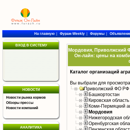
На главную
|
Фураж-Weekly
|
Форумы
|
Объявлени
ВХОД В СИСТЕМУ
Мордовия, Приволжский Ф
Он-лайн: цены на комби
Каталог организаций агр
Вы выбрали для просмотра
Приволжский ФО РФ
НОВОСТИ
Башкортостан
Новости рынка кормов
Кировская область
Обзоры прессы
Коми-Пермяцкий а
Новости компаний
Мордовия
Нижегородская об
Оренбургская обла
АНАЛИТИКА
Пензенская област