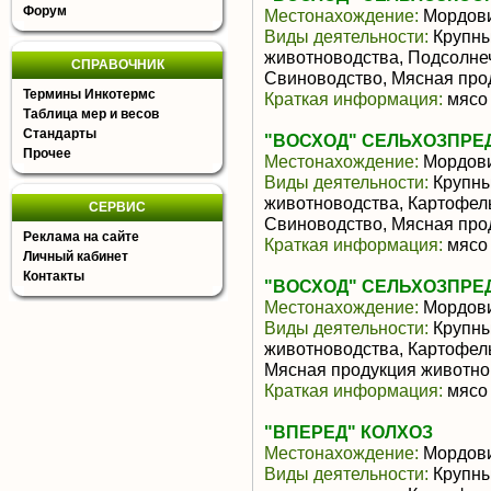
Форум
Местонахождение:
Мордов
Виды деятельности:
Крупны
животноводства, Подсолне
СПРАВОЧНИК
Свиноводство, Мясная про
Термины Инкотермс
Краткая информация:
мясо 
Таблица мер и весов
Стандарты
"ВОСХОД" СЕЛЬХОЗПРЕД
Прочее
Местонахождение:
Мордов
Виды деятельности:
Крупны
животноводства, Картофель
СЕРВИС
Свиноводство, Мясная про
Реклама на сайте
Краткая информация:
мясо 
Личный кабинет
Контакты
"ВОСХОД" СЕЛЬХОЗПРЕД
Местонахождение:
Мордов
Виды деятельности:
Крупны
животноводства, Картофел
Мясная продукция животно
Краткая информация:
мясо 
"ВПЕРЕД" КОЛХОЗ
Местонахождение:
Мордов
Виды деятельности:
Крупны