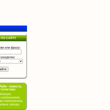
у
 ПО САЙТУ
ово или фразу:
в разделах:
айн - новости,
статистика:
бикорм,
я комбикормов,
во комбикормов,
мовые заводы.