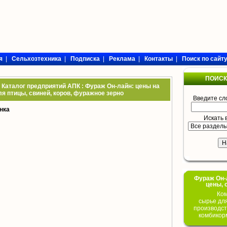
я
|
Сельхозтехника
|
Подписка
|
Реклама
|
Контакты
|
Поиск по сайт
ПОИСК
 Каталог предприятий АПК : Фураж Он-лайн: цены на
я птицы, свиней, коров, фуражное зерно
Введите сл
нка
Искать 
Фураж Он-Л
цены, 
Ком
сырье дл
производст
комбикор