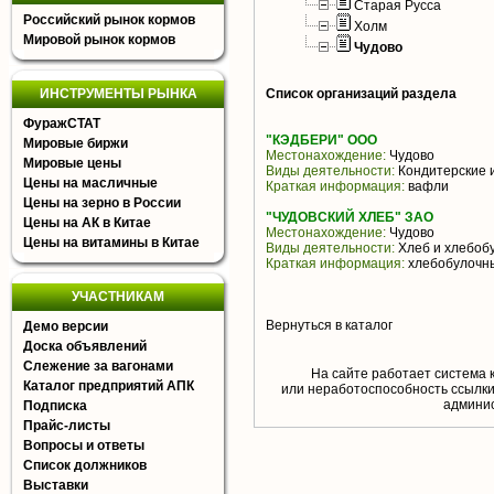
Старая Русса
Российский рынок кормов
Холм
Мировой рынок кормов
Чудово
ИНСТРУМЕНТЫ РЫНКА
Список организаций раздела
ФуражСТАТ
"КЭДБЕРИ" ООО
Мировые биржи
Местонахождение:
Чудово
Мировые цены
Виды деятельности:
Кондитерские 
Цены на масличные
Краткая информация:
вафли
Цены на зерно в России
"ЧУДОВСКИЙ ХЛЕБ" ЗАО
Цены на АК в Китае
Местонахождение:
Чудово
Цены на витамины в Китае
Виды деятельности:
Хлеб и хлебоб
Краткая информация:
хлебобулочн
УЧАСТНИКАМ
Вернуться в каталог
Демо версии
Доска объявлений
Слежение за вагонами
На сайте работает система 
Каталог предприятий АПК
или неработоспособность ссылки,
aдминис
Подписка
Прайс-листы
Вопросы и ответы
Список должников
Выставки