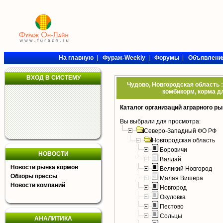
На главную
|
Фураж-Weekly
|
Форумы
|
Объявлени
ВХОД В СИСТЕМУ
Чудово, Новгородская область :
комбикорм, корма дл
Каталог организаций аграрного ры
Вы выбрали для просмотра:
Северо-Западный ФО РФ
Новгородская область
Боровичи
НОВОСТИ
Валдай
Новости рынка кормов
Великий Новгород
Обзоры прессы
Малая Вишера
Новости компаний
Новгород
Окуловка
Пестово
Сольцы
АНАЛИТИКА