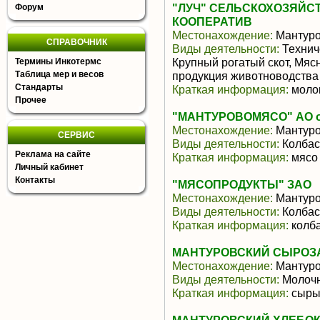
"ЛУЧ" СЕЛЬСКОХОЗЯЙ
Форум
КООПЕРАТИВ
Местонахождение:
Мантур
СПРАВОЧНИК
Виды деятельности:
Технич
Крупный рогатый скот, Мяс
Термины Инкотермс
Таблица мер и весов
продукция животноводства
Стандарты
Краткая информация:
молок
Прочее
"МАНТУРОВОМЯСО" АО о.
Местонахождение:
Мантур
СЕРВИС
Виды деятельности:
Колбас
Реклама на сайте
Краткая информация:
мясо 
Личный кабинет
Контакты
"МЯСОПРОДУКТЫ" ЗАО
Местонахождение:
Мантур
Виды деятельности:
Колбас
Краткая информация:
колба
МАНТУРОВСКИЙ СЫРОЗАВ
Местонахождение:
Мантур
Виды деятельности:
Молочн
Краткая информация:
сыры,