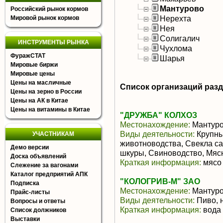
Мантурово
Российский рынок кормов
Нерехта
Мировой рынок кормов
Нея
Солигалич
ИНСТРУМЕНТЫ РЫНКА
Чухлома
ФуражСТАТ
Шарья
Мировые биржи
Мировые цены
Цены на масличные
Список организаций раз
Цены на зерно в России
Цены на АК в Китае
Цены на витамины в Китае
"ДРУЖБА" КОЛХОЗ
Местонахождение:
Мантур
Виды деятельности:
Крупны
УЧАСТНИКАМ
животноводства, Свекла са
Демо версии
шкуры, Свиноводство, Мяс
Доска объявлений
Краткая информация:
мясо 
Слежение за вагонами
Каталог предприятий АПК
"КОЛОГРИВ-М" ЗАО
Подписка
Местонахождение:
Мантур
Прайс-листы
Виды деятельности:
Пиво, 
Вопросы и ответы
Краткая информация:
вода
Список должников
Выставки