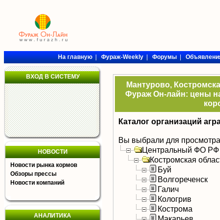
На главную
|
Фураж-Weekly
|
Форумы
|
Объявлени
ВХОД В СИСТЕМУ
Мантурово, Костромска
Фураж Он-лайн: цены на
кор
Каталог организаций агр
Вы выбрали для просмотра
Центральный ФО РФ
НОВОСТИ
Костромская облас
Новости рынка кормов
Буй
Обзоры прессы
Волгореченск
Новости компаний
Галич
Кологрив
Кострома
АНАЛИТИКА
Макарьев