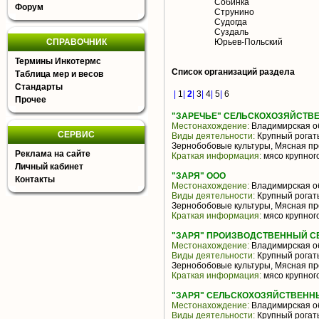
Собинка
Форум
Струнино
Судогда
Суздаль
СПРАВОЧНИК
Юрьев-Польский
Термины Инкотермс
Список организаций раздела
Таблица мер и весов
Стандарты
|
1
|
2
|
3
|
4
|
5
|
6
Прочее
"ЗАРЕЧЬЕ" СЕЛЬСКОХОЗЯЙСТВ
Местонахождение:
Владимирская о
СЕРВИС
Виды деятельности:
Крупный рогаты
Зернобобовые культуры, Мясная пр
Реклама на сайте
Краткая информация:
мясо крупного
Личный кабинет
"ЗАРЯ" ООО
Контакты
Местонахождение:
Владимирская о
Виды деятельности:
Крупный рогаты
Зернобобовые культуры, Мясная пр
Краткая информация:
мясо крупного
"ЗАРЯ" ПРОИЗВОДСТВЕННЫЙ С
Местонахождение:
Владимирская о
Виды деятельности:
Крупный рогаты
Зернобобовые культуры, Мясная пр
Краткая информация:
мясо крупного
"ЗАРЯ" СЕЛЬСКОХОЗЯЙСТВЕНН
Местонахождение:
Владимирская о
Виды деятельности:
Крупный рогаты