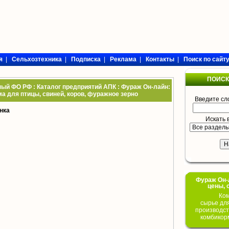
я
|
Сельхозтехника
|
Подписка
|
Реклама
|
Контакты
|
Поиск по сайт
ПОИСК
ый ФО РФ : Каталог предприятий АПК : Фураж Он-лайн:
ма для птицы, свиней, коров, фуражное зерно
Введите сл
нка
Искать 
Фураж Он-Л
цены, 
Ком
сырье дл
производст
комбикор