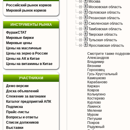
Москва
Российский рынок кормов
Московская область
Мировой рынок кормов
Орловская область
Рязанская область
Смоленская область
ИНСТРУМЕНТЫ РЫНКА
Тамбовская область
ФуражСТАТ
Тверская область
Мировые биржи
Тульская область
Мировые цены
Ярославская область
Цены на масличные
Цены на зерно в России
Смотрите также подуров
Александров
Цены на АК в Китае
Владимир
Цены на витамины в Китае
Вязники
Гороховец
Гусь-Хрустальный
УЧАСТНИКАМ
Камешково
Карабаново
Демо версии
Киржач
Ковров
Доска объявлений
Кольчугино
Слежение за вагонами
Костерево
Каталог предприятий АПК
Курлово
Лакинск
Подписка
Меленки
Прайс-листы
Муром
Вопросы и ответы
Петушки
Список должников
Покров
Радужный
Выставки