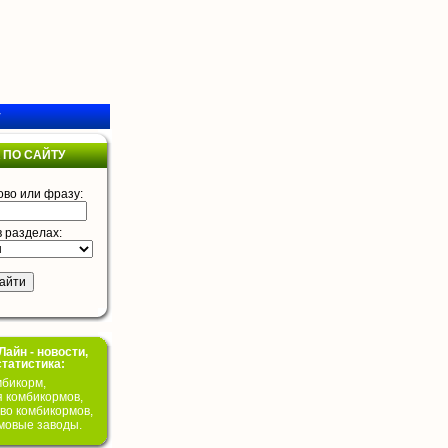
у
 ПО САЙТУ
ово или фразу:
в разделах:
айн - новости,
статистика:
бикорм,
я комбикормов,
во комбикормов,
мовые заводы.