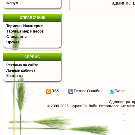
aдминистр
Форум
СПРАВОЧНИК
Термины Инкотермс
Таблица мер и весов
Стандарты
Прочее
СЕРВИС
Реклама на сайте
Личный кабинет
Контакты
RSS
Бизнес Онлайн
Twitter
Администрато
© 2000-2026,
Фураж Он-Лайн
. Использование мат