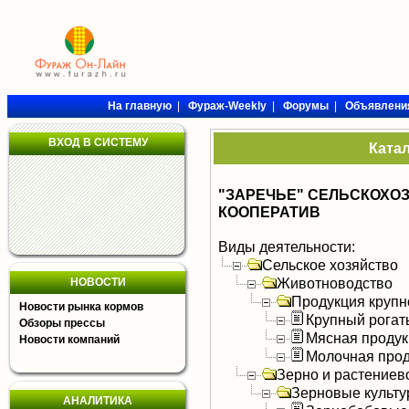
На главную
|
Фураж-Weekly
|
Форумы
|
Объявлени
ВХОД В СИСТЕМУ
Ката
"ЗАРЕЧЬЕ" СЕЛЬСКОХ
КООПЕРАТИВ
Виды деятельности:
Сельское хозяйство
Животноводство
НОВОСТИ
Продукция крупно
Новости рынка кормов
Крупный рогат
Обзоры прессы
Мясная продук
Новости компаний
Молочная прод
Зерно и растениев
Зерновые культ
АНАЛИТИКА