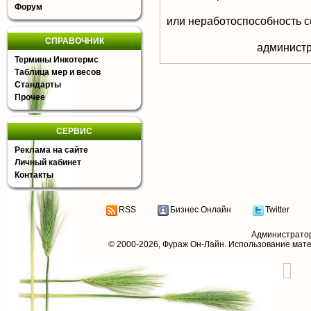
Форум
или неработоспособность с
СПРАВОЧНИК
aдминистр
Термины Инкотермс
Таблица мер и весов
Стандарты
Прочее
СЕРВИС
Реклама на сайте
Личный кабинет
Контакты
RSS
Бизнес Онлайн
Twitter
Администрато
© 2000-2026,
Фураж Он-Лайн
. Использование мат