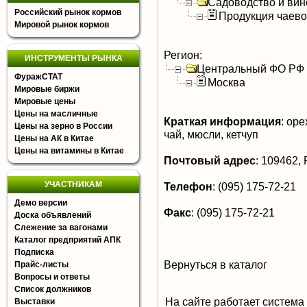
Садоводство и вин
Российский рынок кормов
Продукция чаево
Мировой рынок кормов
Регион:
ИНСТРУМЕНТЫ РЫНКА
Центральный ФО РФ
ФуражСТАТ
Москва
Мировые биржи
Мировые цены
Цены на масличные
Краткая информация
:
орех
Цены на зерно в России
чай, мюсли, кетчуп
Цены на АК в Китае
Цены на витамины в Китае
Почтовый адрес
:
109462, Р
УЧАСТНИКАМ
Телефон
:
(095) 175-72-21
Демо версии
Факс
:
(095) 175-72-21
Доска объявлений
Слежение за вагонами
Каталог предприятий АПК
Подписка
Вернуться в каталог
Прайс-листы
Вопросы и ответы
Список должников
На сайте работает система
Выставки