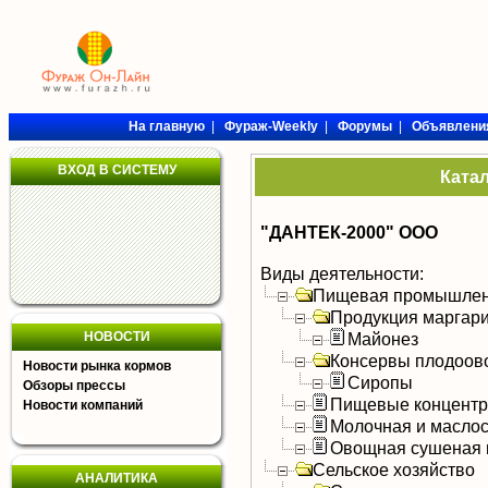
На главную
|
Фураж-Weekly
|
Форумы
|
Объявлени
ВХОД В СИСТЕМУ
Ката
"ДАНТЕК-2000" ООО
Виды деятельности:
Пищевая промышлен
Продукция маргар
НОВОСТИ
Майонез
Консервы плодоов
Новости рынка кормов
Сиропы
Обзоры прессы
Пищевые концентра
Новости компаний
Молочная и масло
Овощная сушеная 
Сельское хозяйство
АНАЛИТИКА