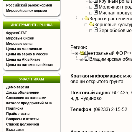
Крупный рогат
Российский рынок кормов
Молочная прод
Мировой рынок кормов
Мясная продук
Зерно и растениев
Зерновые культ
ИНСТРУМЕНТЫ РЫНКА
Зернобобовые
ФуражСТАТ
Мировые биржи
Мировые цены
Регион:
Цены на масличные
Центральный ФО РФ
Цены на зерно в России
Владимирская обл
Цены на АК в Китае
Цены на витамины в Китае
Краткая информация
:
мясо
УЧАСТНИКАМ
овощи открытого грунта
Демо версии
Почтовый адрес
:
601435, 
Доска объявлений
н, д. Чудиново
Слежение за вагонами
Каталог предприятий АПК
Подписка
Телефон
:
(09233) 2-15-52
Прайс-листы
Вопросы и ответы
Список должников
Выставки
Вернуться в каталог