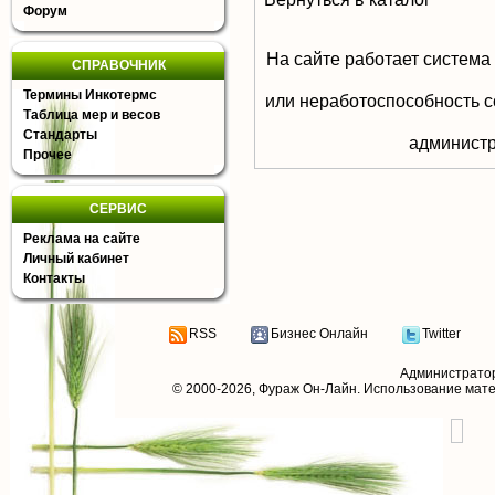
Форум
На сайте работает система
СПРАВОЧНИК
Термины Инкотермс
или неработоспособность с
Таблица мер и весов
Стандарты
aдминистр
Прочее
СЕРВИС
Реклама на сайте
Личный кабинет
Контакты
RSS
Бизнес Онлайн
Twitter
Администрато
© 2000-2026,
Фураж Он-Лайн
. Использование мат