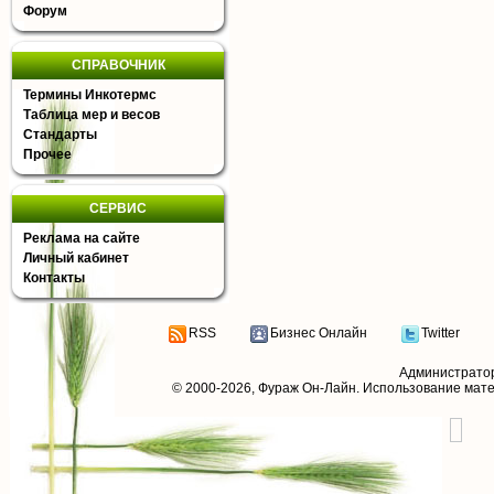
Форум
СПРАВОЧНИК
Термины Инкотермс
Таблица мер и весов
Стандарты
Прочее
СЕРВИС
Реклама на сайте
Личный кабинет
Контакты
RSS
Бизнес Онлайн
Twitter
Администрато
© 2000-2026,
Фураж Он-Лайн
. Использование мат