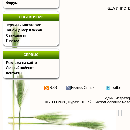
Форум
aдминистр
СПРАВОЧНИК
Термины Инкотермс
Таблица мер и весов
Стандарты
Прочее
СЕРВИС
Реклама на сайте
Личный кабинет
Контакты
RSS
Бизнес Онлайн
Twitter
Администрато
© 2000-2026,
Фураж Он-Лайн
. Использование мат