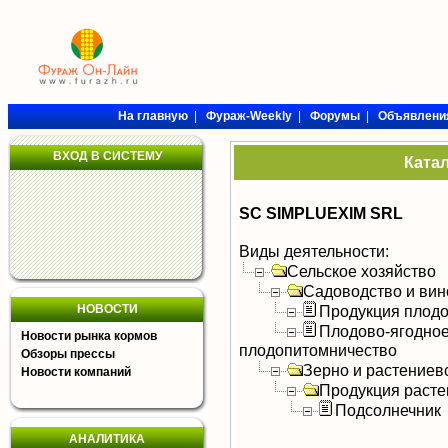
На главную
|
Фураж-Weekly
|
Форумы
|
Объявлени
ВХОД В СИСТЕМУ
Ката
SC SIMPLUEXIM SRL
Виды деятельности:
Сельское хозяйство
Садоводство и вин
НОВОСТИ
Продукция плодо
Плодово-ягодное
Новости рынка кормов
плодопитомничество
Обзоры прессы
Зерно и растениев
Новости компаний
Продукция расте
Подсолнечник
АНАЛИТИКА